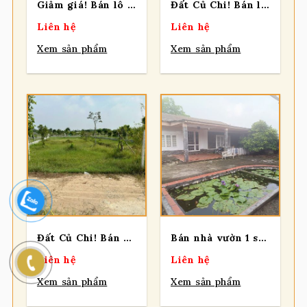
Giảm giá! Bán lô đất mt đường Bùi Thị Điệt, dt 347m, có 27,5m thổ, xã Nhuận Đức
Đất Củ Chi! Bán lô đất mt đường chính Trung Lập, dt 185m, full thổ, xã Trung Lập Thượng (cũ).
Liên hệ
Liên hệ
Xem sản phẩm
Xem sản phẩm
Đất Củ Chi! Bán gấp lô đất vườn đường Bê tông xe oto tận nơi, dt 1000m, xã Trung Lập Thượng
Bán nhà vườn 1 sẹc Trần Văn Chẩm, diện tích 908m2, 200m2 thổ, xã Củ Chi (mới).
Liên hệ
Liên hệ
Xem sản phẩm
Xem sản phẩm