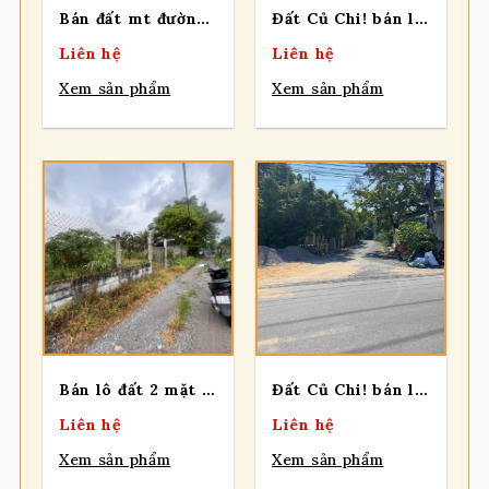
Bán đất mt đường Bến Đình 2 xe container tránh nhau, 737m2, full thổ cư, xã An Nhơn Tây.
Đất Củ Chi! bán lô đất mặt tiền đường Bùi Thị Điệt, dt 2.657m2, 300m thổ, xã Pham Văn Cội (Nhuận Đức mới)
Liên hệ
Liên hệ
Xem sản phẩm
Xem sản phẩm
Bán lô đất 2 mặt tiền trước sau, 1 sẹc Nguyễn Thị Nê, tổng diện tích 515m2, có 100m2 thổ cư, xã Phú Hòa Đông.
Đất Củ Chi! bán lô đất góc 2 mt đường trải đá otô, dt 661m2, full thổ, xã Phú Hòa Đông
Liên hệ
Liên hệ
Xem sản phẩm
Xem sản phẩm