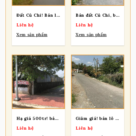
Đất Củ Chi! Bán lô đất mt đường nhựa Nguyễn Thị Chiếu, dt 576,5m, có 188m thổ, xã An Phú (cũ).
Bán đất Củ Chi, bán lô đất mặt tiền đường 185, tổng 142m2, có 140m2 thổ cư, xã Bình Mỹ.
Liên hệ
Liên hệ
Xem sản phẩm
Xem sản phẩm
Hạ giá 500tr! bán nhanh lô đất mt đường TỈNH LỘ 8, dt 195m, full thổ, xã Hòa Phú (Bình Mỹ mới)
Giảm giá! bán lô đất mt đường nhựa, dt 793m, có 200m thổ, xã Tân Phú Trung
Liên hệ
Liên hệ