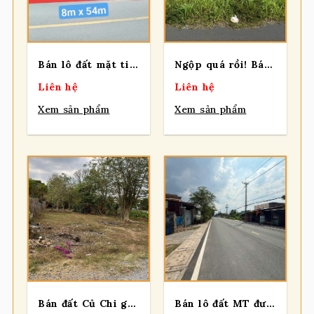
Bán lô đất mặt tiền đường nhựa, diện tích 403m², có 40m² thổ, xã Nhuận Đức.
Ngộp quá rồi! Bán lô đất MT đường Tỉnh Lộ 7, dt 191m2, full thổ cư, xã Thái Mỹ.
Liên hệ
Liên hệ
Xem sản phẩm
Xem sản phẩm
Bán đất Củ Chi giá rẻ, lô đất 1 sẹc Quốc Lộ 22, 769m có 300m thổ cư, xã Củ Chi.
Bán lô đất MT đường NGUYỄN VĂN KHẠ, 500m², có 200m² thổ cư, xã Nhuận Đức.