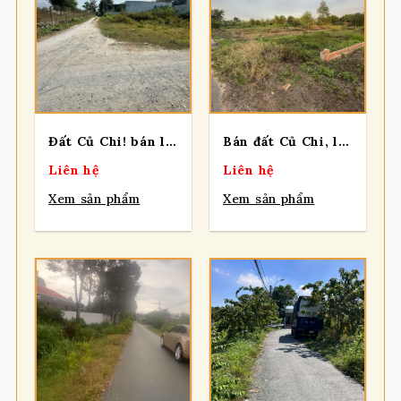
Đất Củ Chi! bán lô đất góc 2 mt đường trải đá xe otô, dt 240m, full thổ, xã Trung Lập Hạ (Nhuận Đức mới)
Bán đất Củ Chi, lô đất mặt tiền đường Trung An rộng 10m, diện tích 164m2, full thổ, xã Bình Mỹ (mới)
Liên hệ
Liên hệ
Xem sản phẩm
Xem sản phẩm