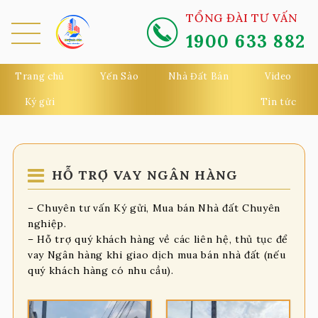
TỔNG ĐÀI TƯ VẤN
1900 633 882
MEN
U
Trang chủ
Yến Sào
Nhà Đất Bán
Video
Ký gửi
Tin tức
HỖ TRỢ VAY NGÂN HÀNG
– Chuyên tư vấn Ký gửi, Mua bán Nhà đất Chuyên
nghiệp.
– Hỗ trợ quý khách hàng về các liên hệ, thủ tục để
vay Ngân hàng khi giao dịch mua bán nhà đất (nếu
quý khách hàng có nhu cầu).