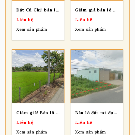
Đất Củ Chi! bán lô đất 1 sẹc đường Phạm Thị Xạ, dt 1922m2, 300m thổ, xã Phước Thạnh (Thái Mỹ mới)
Giảm giá bán lô đất mặt tiền đường nhựa, dt 162,4m2, 100% thổ, xã Tân Thạnh Đông (Phú Hòa Đông mới)
Liên hệ
Liên hệ
Xem sản phẩm
Xem sản phẩm
Giảm giá! Bán lô đất mt đường Trung Hưng, diện tích 1.168m2, có 137m2 thổ cư, xã Thái Mỹ (mới).
Bán lô đất mt đường Nguyễn Kim Cương, diện tích 627m2 full thổ, xã Phú Hòa Đông.
Liên hệ
Liên hệ
Xem sản phẩm
Xem sản phẩm