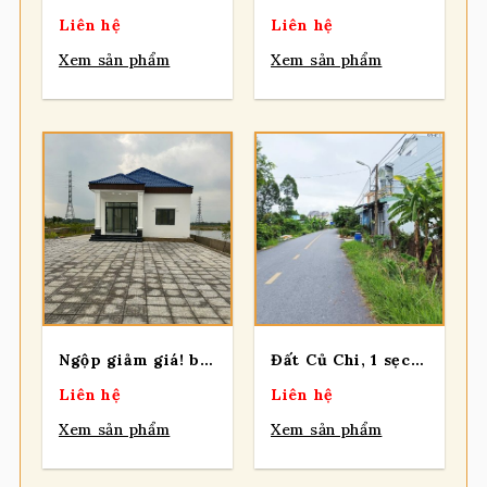
Liên hệ
Liên hệ
Xem sản phẩm
Xem sản phẩm
Ngộp giảm giá! bán lô đất tặng nhà đẹp vừa xây mt Cây Trôm Mỹ Khánh, dt 1.991m2, có 197m thổ cư.
Đất Củ Chi, 1 sẹc Hồ Văn Tắng, diện tích 224m2 full thổ ,xã Củ Chi.
Liên hệ
Liên hệ
Xem sản phẩm
Xem sản phẩm