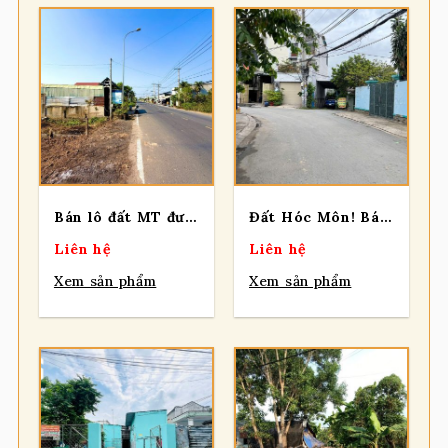
Bán lô đất MT đường NGUYỄN VĂN KHẠ, 204m2, full thổ cư, xã Phú Hòa Đông.
Đất Hóc Môn! Bán 03 lô F0 mt đường Ấp Đông 3, dt 121m2, thổ cư, xã Thới Tam Thôn
Liên hệ
Liên hệ
Xem sản phẩm
Xem sản phẩm