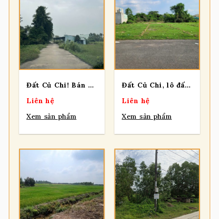
Đất Củ Chi! Bán gấp lô đất Bê tông xe oto tận nơi, dt 85,5m, full thổ, xã Bình Mỹ
Đất Củ Chi, lô đất 2 sẹc Nguyễn Thị Lắng, diện tích 152,9m2 full thổ ,xã Củ Chi.
Liên hệ
Liên hệ
Xem sản phẩm
Xem sản phẩm