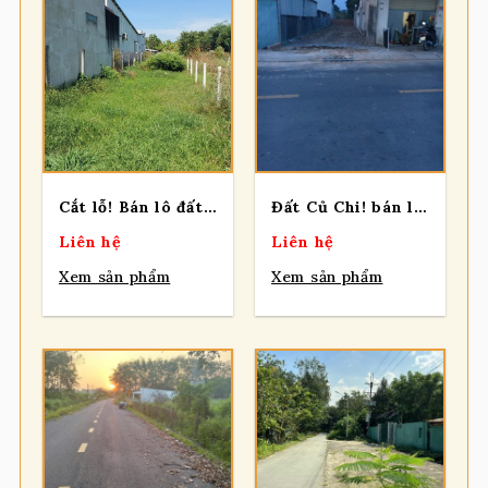
Cắt lỗ! Bán lô đất MT đường Phạm Thị Xẩm, diện tích 90m, full thổ, xã Thái Mỹ.
Đất Củ Chi! bán lô đất mặt tiền Bình Mỹ, dt 133m2, full thổ cư, xã Bình Mỹ
Liên hệ
Liên hệ
Xem sản phẩm
Xem sản phẩm