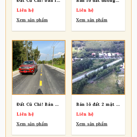
Đất Củ Chi! bán lô đất góc 2 mt đường Trương Thị Kiện, dt 198m2, có 120m thổ, KDC HH, xã Thái Mỹ
Bán lô đất đường nhựa, 1 sẹc Đỗ Đăng Tuyển, diện tích 139m, full thổ cư, xã An Nhơn Tây
Liên hệ
Liên hệ
Xem sản phẩm
Xem sản phẩm
Đất Củ Chi! Bán 5 lô đất F0 mt đường NGUYỄN THỊ LÈN, gần giáp Sông Sài Gòn, xã Trung An.
Bán lô đất 2 mặt tiền đường xe tải, diện tích 8.812m2, có 300m thổ cư, xã Nhuận Đức
Liên hệ
Liên hệ
Xem sản phẩm
Xem sản phẩm