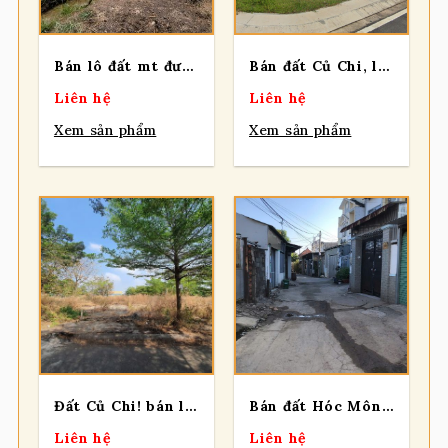
Bán lô đất mt đường kênh xe tải, dt 2.562m, đất vườn, xã Tân Thông Hội
Bán đất Củ Chi, lô đất góc 2 MT đường Nguyễn Thị Lèn, diện tích 371,5m2 quy hoạch khu dân cư, xã Bình Mỹ.
Liên hệ
Liên hệ
Xem sản phẩm
Xem sản phẩm
Đất Củ Chi! bán lô đất mt đường nhựa, 1 sẹc ngắn Trần Văn Chẩm, dt 80,5m, 100% thổ cư, xã Tân Thông Hội
Bán đất Hóc Môn , ngang 10m x dài 24m, tổng 240m2, có 200m2 thổ ,1/ ngắn đường Nguyễn Thị Sẻ, xã Xuân Thới Sơn.
Liên hệ
Liên hệ