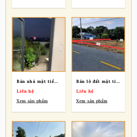
Bán nhà mặt tiền Kinh Doanh đường Nguyễn Thị Sóc, ngang lên đến 6m2 – có 5 lầu, xã Bà Điểm.
Bán lô đất mặt tiền đường Bà Thiên, mặt tiền 23m, tổng 1.167m², có 100 m² thổ, xã Nhuận Đức.
Liên hệ
Liên hệ
Xem sản phẩm
Xem sản phẩm