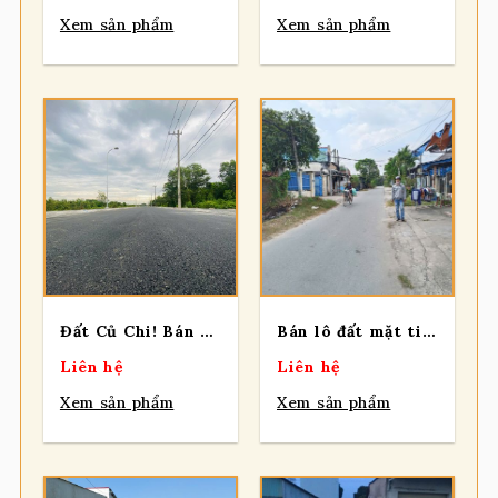
Xem sản phẩm
Xem sản phẩm
Đất Củ Chi! Bán 3 lô đất mt đường NGUYỄN THỊ LÈN, gần giáp Sông Sài Gòn, xã Trung An.
Bán lô đất mặt tiền đường số 28, diện tích 1.316m2, 354m2 thổ, xã Củ Chi.
Liên hệ
Liên hệ
Xem sản phẩm
Xem sản phẩm