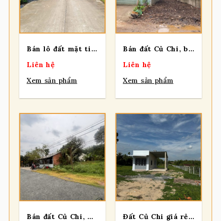
Bán lô đất mặt tiền đường Nguyễn Thị He, diện tích 281m2, 36m2 thổ cư, xã Thái Mỹ (mới).
Bán đất Củ Chi, bán lô đất 1 sẹc ngắn đường Bình Mỹ, tổng 154m2, có 140m2 thổ cư, xã Bình Mỹ.
Liên hệ
Liên hệ
Xem sản phẩm
Xem sản phẩm
Bán đất Củ Chi, mt đường nhựa 436, 1 sẹc ngắn Cây Bài, tổng 640m2, có 200m thổ cư, Xã Phú Hòa Đông.
Đất Củ Chi giá rẻ! bán lô đất có căn nhà cấp 4 vừa xây mới mt đường xe tải, dt 8.476m2, có 495m thổ cư.