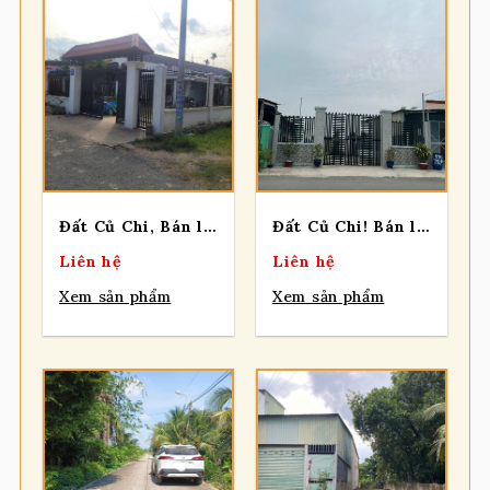
Đất Củ Chi, Bán lô đất đường nhựa Nguyễn Thị Nghiêm, dt 411m, có 102m thổ, xã Bình Mỹ.
Đất Củ Chi! Bán lô đất mt đường BA SA, dt 226,3m, Full thổ, xã Phước Hiệp (cũ).
Liên hệ
Liên hệ
Xem sản phẩm
Xem sản phẩm