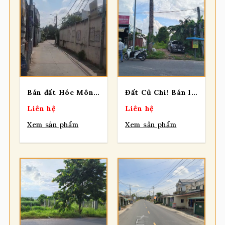
Bán đất Hóc Môn, ngang 5,73 m x dài 19m tổng 108,7 m2 ,2/ ngắn đường Tô Ký, xã Đông Thạnh.
Đất Củ Chi! Bán lô đất mt đường nhựa Phạm Văn Cội, dt 320m, đã lên full thổ, xã Phạm Văn Cội.
Liên hệ
Liên hệ
Xem sản phẩm
Xem sản phẩm