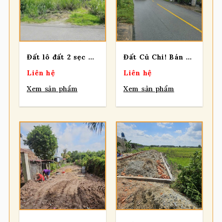
Đất lô đất 2 sẹc ngắn Tỉnh lộ 8, diện tích 120m2, full thổ, xã Củ Chi.
Đất Củ Chi! Bán Nhà mt đường Nhuận Đức, dt 213,5m, full thổ, xã Nhuận Đức
Liên hệ
Liên hệ
Xem sản phẩm
Xem sản phẩm