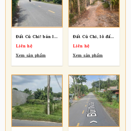
Đất Củ Chi! bán lô đất mt đường Bà Thiên lớn, dt 673m2, 200m thổ, xã Nhuận Đức
Đất Củ Chi, lô đất 1 sẹc Giồng Cát, diện tích 568m2 khu dân cư ,xã Tân Phú Trung (xã Củ Chi mới).
Liên hệ
Liên hệ
Xem sản phẩm
Xem sản phẩm