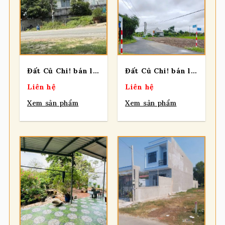
Đất Củ Chi! bán lô đất góc 2 mặt tiền đường Lê Minh Nhựt, dt 291m2, có 139m thổ, xã Tân Thông Hội (Củ Chi mới)
Đất Củ Chi! bán lô đất mặt tiền đường Nguyễn Thị Nhia, dt 110m2, Full thổ, xã Phước Hiệp (Tân An Hội mới)
Liên hệ
Liên hệ
Xem sản phẩm
Xem sản phẩm