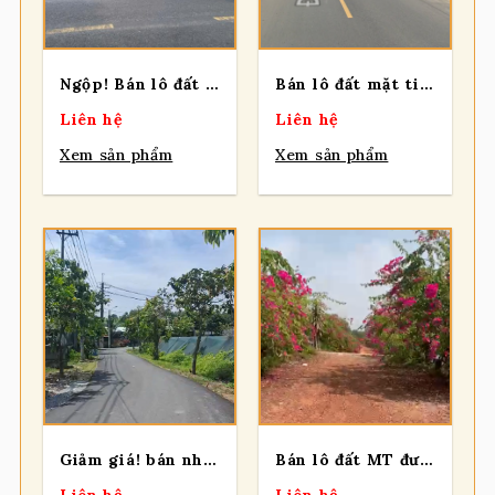
Ngộp! Bán lô đất mt đường nhựa Bà Thiên lớn, dt 224m, full thổ, xã Nhuận Đức.
Bán lô đất mặt tiền đường Tỉnh Lộ 7, 124m full thổ cư, xã Thái Mỹ.
Liên hệ
Liên hệ
Xem sản phẩm
Xem sản phẩm
Giảm giá! bán nhanh lô đất 2 mặt tiền đường nhựa số 63, dt 2.364m2, có 300m thổ cư, xã Củ Chi.
Bán lô đất MT đường bờ bao sông Sài Gòn, diện tích 492m2, đất vườn, xã Bình Mỹ