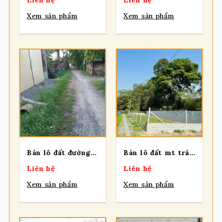
Liên hệ
Liên hệ
Xem sản phẩm
Xem sản phẩm
Bán lô đất đường số 233, 2 sẹc ngắn Bến Than, tổng 98m2, Xã Bình Mỹ.
Bán lô đất mt trải đá, 1 sẹc Nguyễn Văn Khạ, dt 312m đất vườn, QH KDC, xã Tân An Hội
Liên hệ
Liên hệ
Xem sản phẩm
Xem sản phẩm