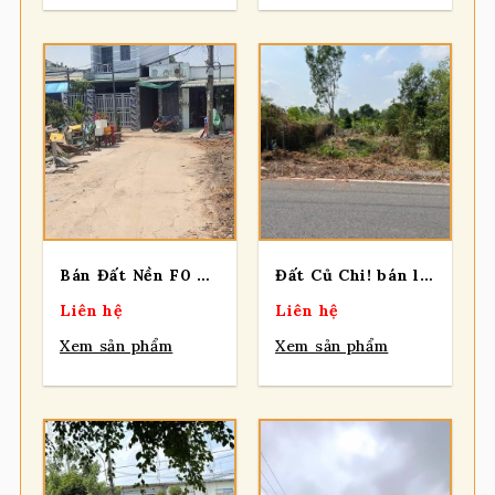
Bán Đất Nền F0 Góc 2 Mặt Tiền (10x20m) – Đông Thạnh, Hóc Môn – Cực Đẹp Để Xây Biệt Thự
Đất Củ Chi! bán lô đất mặt tiền đường Nguyễn Thị Lèn, dt 325m2, full thổ, xã Trung An (Bình Mỹ mới)
Liên hệ
Liên hệ
Xem sản phẩm
Xem sản phẩm