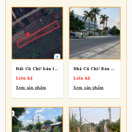
Đất Củ Chi! bán lô đất gần ngay đường Nguyễn Thị Lèn, dt 4100m2, đất lúa, xã Trung An
Nhà Củ Chi! Bán căn nhà cấp 4 MT đường Bến Than, dt 103m, có thổ, QH KDC, xã Hòa Phú
Liên hệ
Liên hệ
Xem sản phẩm
Xem sản phẩm