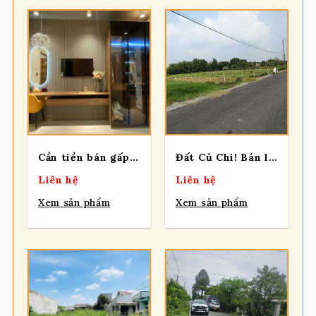
Cần tiền bán gấp Biệt thự xinh đẹp trệt 2 lầu tại Thới Tam Thôn 14, Hóc Môn
Đất Củ Chi! Bán lô đất mt đường nhựa 812, dt 564m, có 190m thổ, xã An Phú (cũ).
Liên hệ
Liên hệ
Xem sản phẩm
Xem sản phẩm