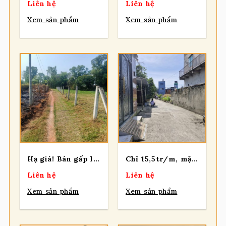
Liên hệ
Liên hệ
Xem sản phẩm
Xem sản phẩm
Hạ giá! Bán gấp lô đất vườn đường xe oto tận nơi, diện tích 512m2, xã Nhuận Đức
Chỉ 15,5tr/m, mặt tiền lên đến 48,8m, diện tích 1.788m2, có 500m2 thổ – 1 sẹc Ngắn Xuân Thới 3 – cách chỉ 50m, Xã Xuân Thới Sơn (mới).
Liên hệ
Liên hệ
Xem sản phẩm
Xem sản phẩm