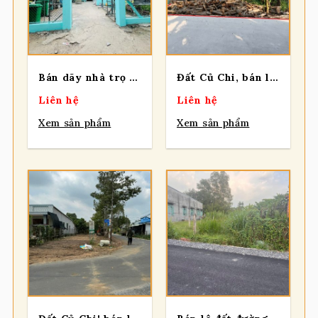
Bán dãy nhà trọ 11 phòng đang cho thu nhập 15tr/Tháng, 2 sẹc ngắn Bàu Trâm, dt 311m2, full thổ cư, xã Trung An
Đất Củ Chi, bán lô đất đường xe tải, dt 987m2, có 200m thổ cư, xã Củ Chi.
Liên hệ
Liên hệ
Xem sản phẩm
Xem sản phẩm