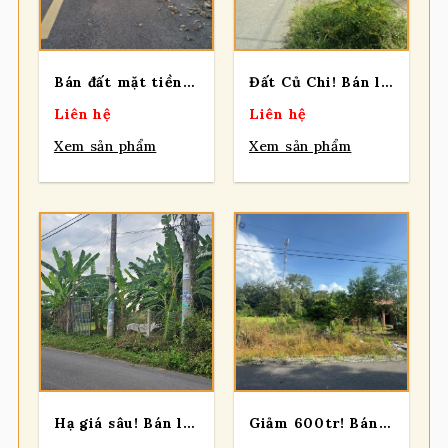
Bán đất mặt tiền Đường 492, mặt tiền 24m, tổng 690m2 có 300m2 thổ, Xã Nhuận Đức (mới).
Đất Củ Chi! Bán lô đất vườn 2 mt đường nhựa Tăng Thị Hội, dt 4917m, Xã An Nhơn Tây.
Liên hệ
Liên hệ
Xem sản phẩm
Xem sản phẩm
Hạ giá sâu! Bán lô đất mt đường Trần Quang Đạo, dt 410m, 200m thổ, xã Tân Thông Hội.
Giảm 600tr! Bán lô đất mt đường Đỗ Thị Nam, dt 761,5m, 300m thổ, xã An Nhơn Tây.