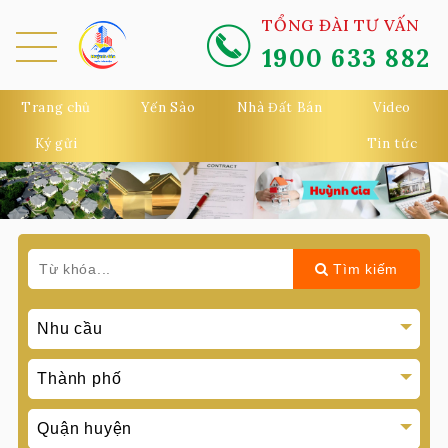
TỔNG ĐÀI TƯ VẤN
1900 633 882
MEN
U
Trang chủ
Yến Sào
Nhà Đất Bán
Video
Ký gửi
Tin tức
Tìm kiếm