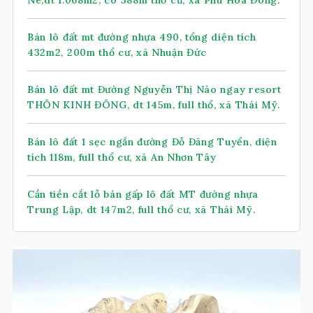
Nê,dt 1.068m2, có 388m thổ cư, xã Phú Hòa Đông.
Bán lô đất mt đường nhựa 490, tổng diện tích
432m2, 200m thổ cư, xã Nhuận Đức
Bán lô đất mt Đường Nguyễn Thị Náo ngay resort
THÔN KINH ĐÔNG, dt 145m, full thổ, xã Thái Mỹ.
Bán lô đất 1 sẹc ngắn đường Đỗ Đăng Tuyển, diện
tích 118m, full thổ cư, xã An Nhơn Tây
Cần tiền cắt lỗ bán gấp lô đất MT đường nhựa
Trung Lập, dt 147m2, full thổ cư, xã Thái Mỹ.