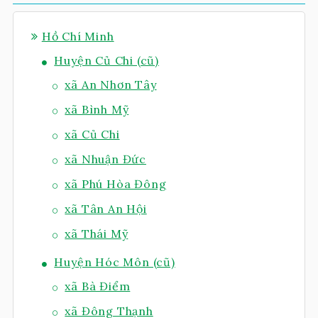
Hồ Chí Minh
Huyện Củ Chi (cũ)
xã An Nhơn Tây
xã Bình Mỹ
xã Củ Chi
xã Nhuận Đức
xã Phú Hòa Đông
xã Tân An Hội
xã Thái Mỹ
Huyện Hóc Môn (cũ)
xã Bà Điểm
xã Đông Thạnh