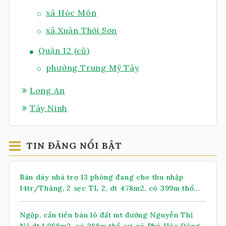
xã Hóc Môn
xã Xuân Thới Sơn
Quận 12 (cũ)
phường Trung Mỹ Tây
Long An
Tây Ninh
TIN ĐĂNG NỔI BẬT
Bán dãy nhà trọ 13 phòng đang cho thu nhập
14tr/Tháng, 2 sẹc TL 2, dt 478m2, có 399m thổ
cư, xã Nhuận Đức (mới)
Ngộp, cần tiền bán lô đất mt đường Nguyễn Thị