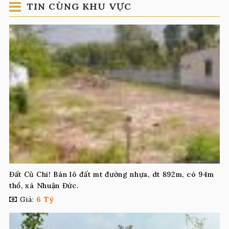
TIN CÙNG KHU VỰC
Đất Củ Chi! Bán lô đất mt đường nhựa, dt 892m, có 94m
thổ, xã Nhuận Đức.
Giá:
6 Tỷ