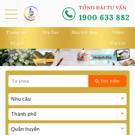
TỔNG ĐÀI TƯ VẤN
1900 633 882
MEN
U
Trang chủ
Yến Sào
Nhà Đất Bán
Video
Ký gửi
Tin tức
Tìm kiếm