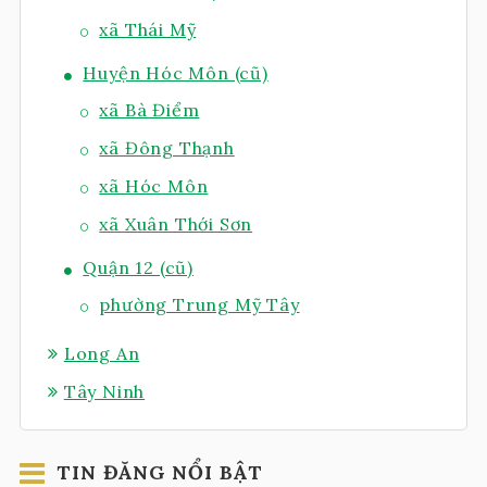
xã Thái Mỹ
Huyện Hóc Môn (cũ)
xã Bà Điểm
xã Đông Thạnh
xã Hóc Môn
xã Xuân Thới Sơn
Quận 12 (cũ)
phường Trung Mỹ Tây
Long An
Tây Ninh
TIN ĐĂNG NỔI BẬT