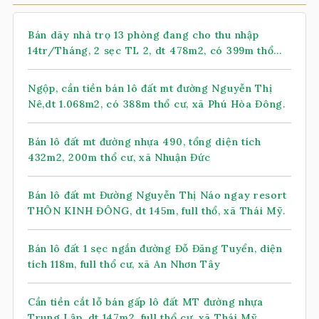
Bán dãy nhà trọ 13 phòng đang cho thu nhập
14tr/Tháng, 2 sẹc TL 2, dt 478m2, có 399m thổ
cư, xã Nhuận Đức (mới)
Ngộp, cần tiền bán lô đất mt đường Nguyễn Thị
Nê,dt 1.068m2, có 388m thổ cư, xã Phú Hòa Đông.
Bán lô đất mt đường nhựa 490, tổng diện tích
432m2, 200m thổ cư, xã Nhuận Đức
Bán lô đất mt Đường Nguyễn Thị Náo ngay resort
THÔN KINH ĐÔNG, dt 145m, full thổ, xã Thái Mỹ.
Bán lô đất 1 sẹc ngắn đường Đỗ Đăng Tuyển, diện
tích 118m, full thổ cư, xã An Nhơn Tây
Cần tiền cắt lỗ bán gấp lô đất MT đường nhựa
Trung Lập, dt 147m2, full thổ cư, xã Thái Mỹ.