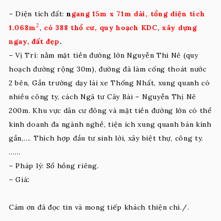
– Diện tích đất:
n
gang 15m x 71m dài, tổng diện tích
2
1.068m
, có 388 thổ cư, quy hoạch KDC, xây dựng
ngay, đất đẹp
.
– Vị Trí: nằm mặt tiền đường lớn Nguyễn Thi Nê (quy
hoạch đường rộng 30m), đường đã làm cống thoát nước
2 bên, Gần trường dạy lái xe Thống Nhất, xung quanh có
nhiều công ty, cách Ngã tư Cây Bài – Nguyễn Thị Nê
200m. Khu vực dân cư đông và mặt tiền đường lớn có thể
kinh doanh đa ngành nghề, tiện ích xung quanh bán kính
gần,…. Thích hợp đầu tư sinh lời, xây biệt thự, công ty.
……
– Pháp lý: Sổ hồng riêng.
– Giá
:
Cám ơn đã đọc tin và mong tiếp khách thiện chí./.