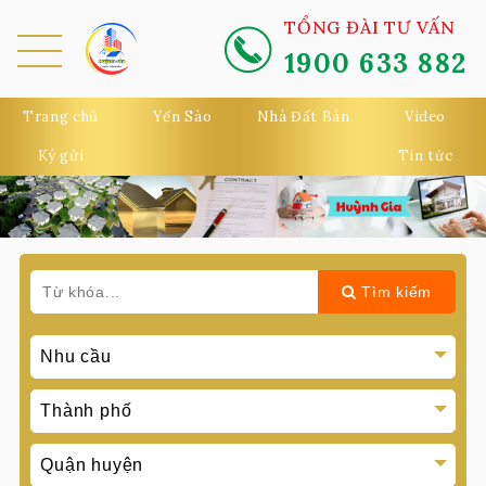
TỔNG ĐÀI TƯ VẤN
1900 633 882
MEN
U
Trang chủ
Yến Sào
Nhà Đất Bán
Video
Ký gửi
Tin tức
Tìm kiếm