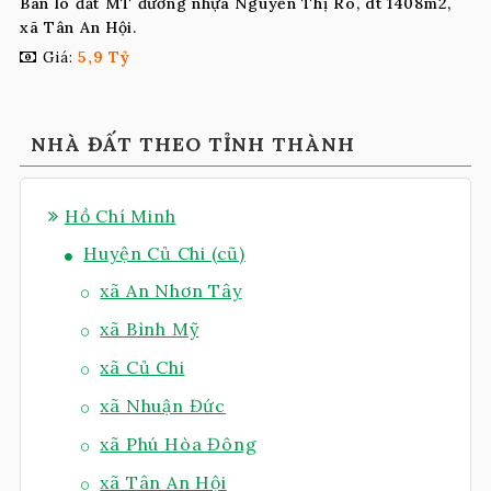
Bán lô đất MT đường nhựa Nguyễn Thị Rõ, dt 1408m2,
xã Tân An Hội.
Giá:
5,9 Tỷ
NHÀ ĐẤT THEO TỈNH THÀNH
Hồ Chí Minh
Huyện Củ Chi (cũ)
xã An Nhơn Tây
xã Bình Mỹ
xã Củ Chi
xã Nhuận Đức
xã Phú Hòa Đông
xã Tân An Hội