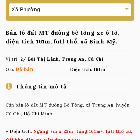
Bán lô đất MT đường bê tông xe ô tô,
diện tích 161m, full thổ, xã Bình Mỹ.
Vị trí:
2/ Bùi Thị Lành, Trung An, Củ Chi
2
Đã bán
Giá:
Diện tích:
161m
Thông tin mô tả
Cần bán lô đất MT đường Bê Tông, xã Trung An, huyện
Củ Chi, Hồ Chí Minh.
– Diện tích:
Ngang 7m x 23m, tổng 161m², full thổ cư,
QH khu dân cư, xây dựng ngay.