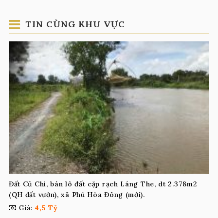
TIN CÙNG KHU VỰC
Đất Củ Chi, bán lô đất cặp rạch Láng The, dt 2.378m2
(QH đất vườn), xã Phú Hòa Đông (mới).
Giá:
4,5 Tỷ