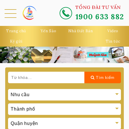
TỔNG ĐÀI TƯ VẤN
1900 633 882
MEN
U
Trang chủ
Yến Sào
Nhà Đất Bán
Video
Ký gửi
Tin tức
Tìm kiếm