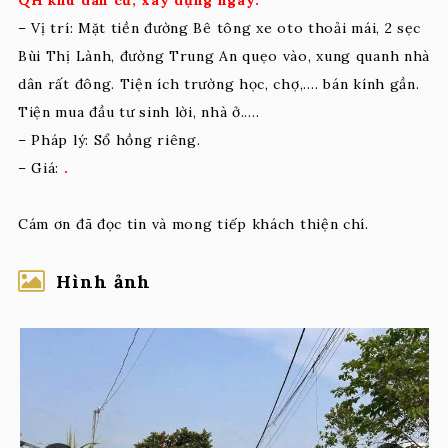
– Vị trí: Mặt tiền đường Bê tông xe oto thoải mái, 2 sẹc
Bùi Thị Lành, đường Trung An quẹo vào, xung quanh nhà
dân rất đông. Tiện ích trường học, chợ,…. bán kính gần.
Tiện mua đầu tư sinh lời, nhà ở.….
– Pháp lý: Sổ hồng riêng.
– Giá:
.
Cám ơn đã đọc tin và mong tiếp khách thiện chí.
Hình ảnh