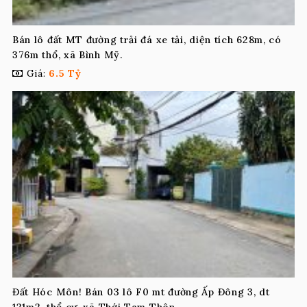
Bán lô đất MT đường trải đá xe tải, diện tích 628m, có
376m thổ, xã Bình Mỹ.
Giá:
6.5 Tỷ
Đất Hóc Môn! Bán 03 lô F0 mt đường Ấp Đông 3, dt