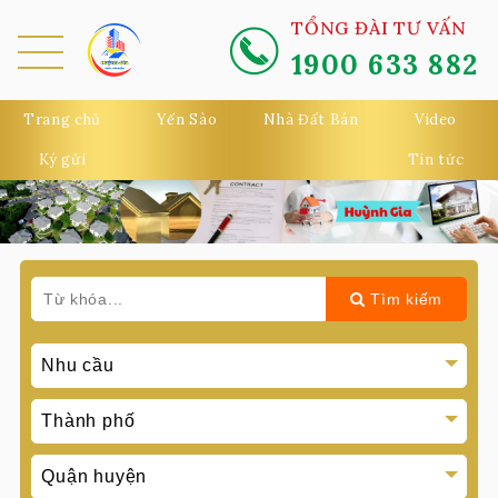
TỔNG ĐÀI TƯ VẤN
1900 633 882
MEN
U
Trang chủ
Yến Sào
Nhà Đất Bán
Video
Ký gửi
Tin tức
Tìm kiếm