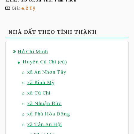
121m2, thổ cư, xã Thới Tam Thôn
Giá:
4,2 Tỷ
NHÀ ĐẤT THEO TỈNH THÀNH
Hồ Chí Minh
Huyện Củ Chi (cũ)
xã An Nhơn Tây
xã Bình Mỹ
xã Củ Chi
xã Nhuận Đức
xã Phú Hòa Đông
xã Tân An Hội