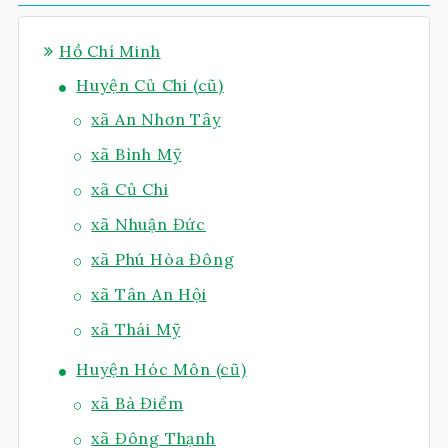
Hồ Chí Minh
Huyện Củ Chi (cũ)
xã An Nhơn Tây
xã Bình Mỹ
xã Củ Chi
xã Nhuận Đức
xã Phú Hòa Đông
xã Tân An Hội
xã Thái Mỹ
Huyện Hóc Môn (cũ)
xã Bà Điểm
xã Đông Thạnh