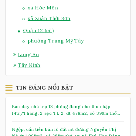
xã Hóc Môn
xã Xuân Thới Sơn
Quận 12 (cũ)
phường Trung Mỹ Tây
Long An
Tây Ninh
TIN ĐĂNG NỔI BẬT
Bán dãy nhà trọ 13 phòng đang cho thu nhập
14tr/Tháng, 2 sẹc TL 2, dt 478m2, có 399m thổ
cư, xã Nhuận Đức (mới)
Ngộp, cần tiền bán lô đất mt đường Nguyễn Thị