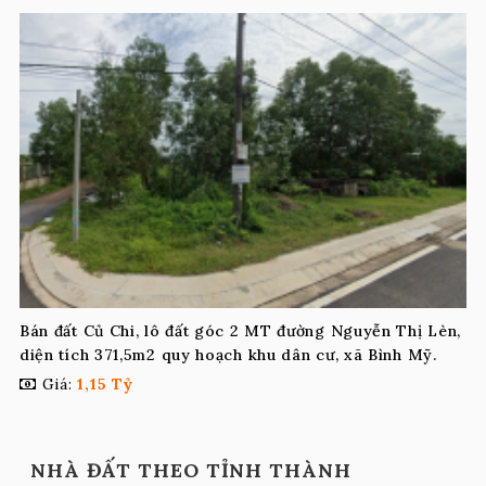
Bán đất Củ Chi, lô đất góc 2 MT đường Nguyễn Thị Lèn,
diện tích 371,5m2 quy hoạch khu dân cư, xã Bình Mỹ.
Giá:
1,15 Tỷ
NHÀ ĐẤT THEO TỈNH THÀNH