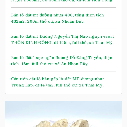
Nê,dt 1.068m2, có 388m thổ cư, xã Phú Hòa Đông.
Bán lô đất mt đường nhựa 490, tổng diện tích
432m2, 200m thổ cư, xã Nhuận Đức
Bán lô đất mt Đường Nguyễn Thị Náo ngay resort
THÔN KINH ĐÔNG, dt 145m, full thổ, xã Thái Mỹ.
Bán lô đất 1 sẹc ngắn đường Đỗ Đăng Tuyển, diện
tích 118m, full thổ cư, xã An Nhơn Tây
Cần tiền cắt lỗ bán gấp lô đất MT đường nhựa
Trung Lập, dt 147m2, full thổ cư, xã Thái Mỹ.