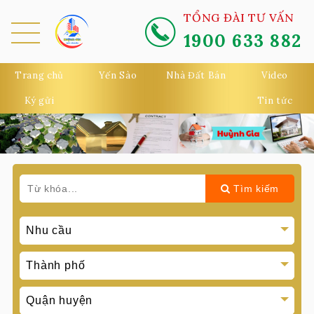
TỔNG ĐÀI TƯ VẤN
1900 633 882
MEN
U
Trang chủ
Yến Sào
Nhà Đất Bán
Video
Ký gửi
Tin tức
Tìm kiếm