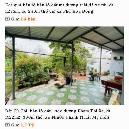
Kẹt quá bán lỗ bán lô đất mt đường trải đá xe tải, dt
1.275m, có 240m thổ cư, xã Phú Hòa Đông.
Giá:
Đã bán
Đất Củ Chi! bán lô đất 1 sẹc đường Phạm Thị Xạ, dt
1922m2, 300m thổ, xã Phước Thạnh (Thái Mỹ mới)
Giá:
8,7 Tỷ