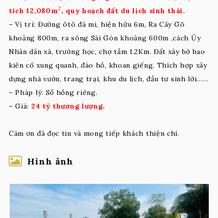
2
tích 12,080m
, quy hoạch đất du lịch sinh thái.
– Vị trí: Đường ôtô đá mi, hiện hữu 6m, Ra Cây Gõ
khoảng 800m, ra sông Sài Gòn khoảng 600m ,cách Ủy
Nhân dân xã, trường học, chợ tầm 1.2Km. Đất xây bờ bao
kiên cố xung quanh, đào hồ, khoan giếng. Thích hợp xây
dựng nhà vườn, trang trại, khu du lịch, đầu tư sinh lời..….
– Pháp lý: Sổ hồng riêng.
– Giá:
24 tỷ thương lượng.
Cám ơn đã đọc tin và mong tiếp khách thiện chí.
Hình ảnh