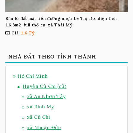
Bán lô đất mặt tiền đường nhựa Lê Thị Do, diện tích
116,8m2, full thổ cư, xã Thái Mỹ.
Giá:
1,6 Tỷ
NHÀ ĐẤT THEO TỈNH THÀNH
Hồ Chí Minh
Huyện Củ Chi (cũ)
xã An Nhơn Tây
xã Bình Mỹ
xã Củ Chi
xã Nhuận Đức