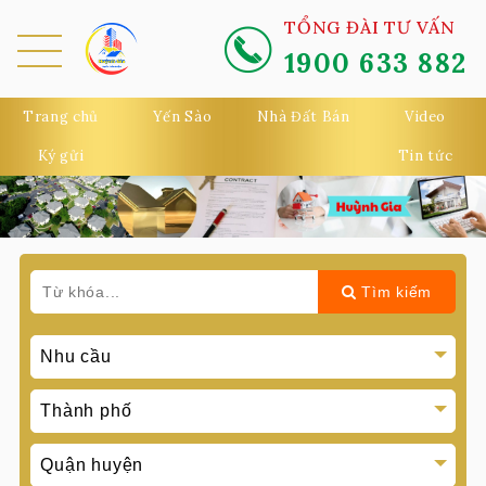
TỔNG ĐÀI TƯ VẤN
1900 633 882
MEN
U
Trang chủ
Yến Sào
Nhà Đất Bán
Video
Ký gửi
Tin tức
Tìm kiếm