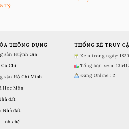
,5 Tỷ
HÓA THÔNG DỤNG
THỐNG KÊ TRUY C
g sản Huỳnh Gia
Xem trong ngày: 182
 Củ Chi
Tổng lượt xem: 13541
Đang Online : 2
g sản Hồ Chí Minh
à Hóc Môn
Nhà đất
n Nhà đất
 tinh chế