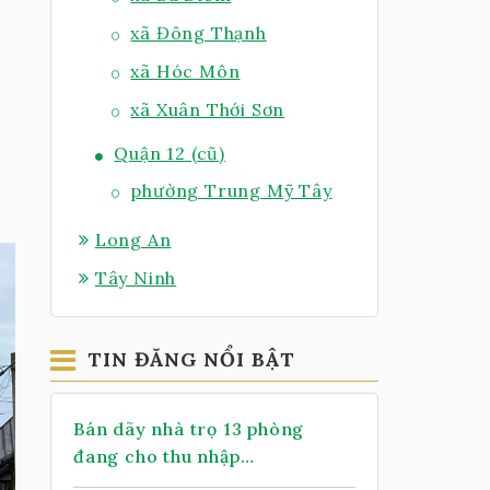
xã Đông Thạnh
xã Hóc Môn
xã Xuân Thới Sơn
Quận 12 (cũ)
phường Trung Mỹ Tây
Long An
Tây Ninh
TIN ĐĂNG NỔI BẬT
Bán dãy nhà trọ 13 phòng
đang cho thu nhập
14tr/Tháng, 2 sẹc TL 2, dt