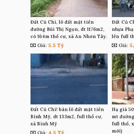
Đất Củ Chi, lô đất mặt tiền
Đất Củ C
đường Bùi Thị Ngọn, dt 1176m2,
nhựa Phạ
có 164m thổ cư, xã An Nhơn Tây.
lên full 
Giá:
5.5 Tỷ
Giá:
5
Đất Củ Chi! bán lô đất mặt tiền
Hạ giá 50
Bình Mỹ, dt 133m2, full thổ cư,
mt đường
xã Bình Mỹ
full thổ,
mới)
Giá:
4,5 Tỷ