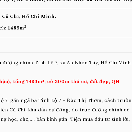
 Củ Chi, Hồ Chí Minh.
2
ích:
1483m
ền đường chính Tỉnh Lộ 7, xã An Nhơn Tây, Hồ Chí Minh
hậu), tổng 1483m², có 300m thổ cư, đất đẹp, QH
Lộ 7, gần ngã ba Tỉnh Lộ 7 – Đào Thị Thơm, cách trườ
iện Củ Chi, khu dân cư đông, do trục đường chính có
ng học, chợ,…. bán kính gần. Tiện mua đầu tư sinh lời,