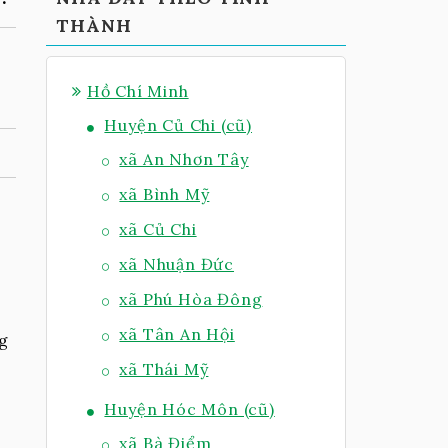
THÀNH
Hồ Chí Minh
Huyện Củ Chi (cũ)
xã An Nhơn Tây
xã Bình Mỹ
.
xã Củ Chi
xã Nhuận Đức
xã Phú Hòa Đông
xã Tân An Hội
ng
xã Thái Mỹ
Huyện Hóc Môn (cũ)
xã Bà Điểm