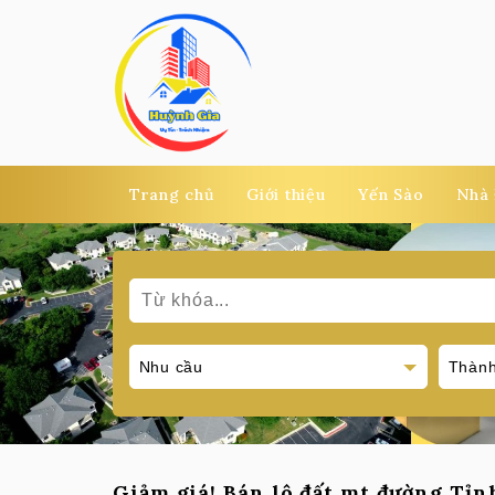
Trang chủ
Giới thiệu
Yến Sào
Nhà 
Giảm giá! Bán lô đất mt đường Tỉnh