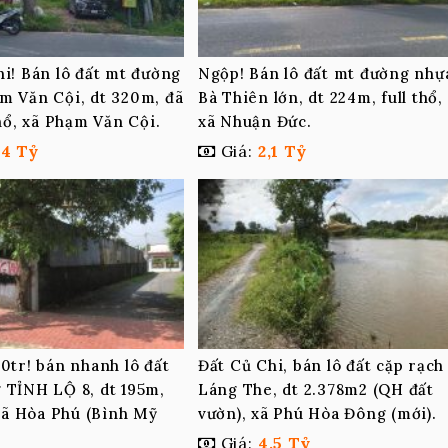
hi! Bán lô đất mt đường
Ngộp! Bán lô đất mt đường nhự
m Văn Cội, dt 320m, đã
Bà Thiên lớn, dt 224m, full thổ,
thổ, xã Phạm Văn Cội.
xã Nhuận Đức.
,4 Tỷ
Giá:
2,1 Tỷ
0tr! bán nhanh lô đất
Đất Củ Chi, bán lô đất cặp rạch
 TỈNH LỘ 8, dt 195m,
Láng The, dt 2.378m2 (QH đất
 xã Hòa Phú (Bình Mỹ
vườn), xã Phú Hòa Đông (mới).
Giá:
4,5 Tỷ