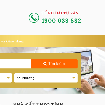
TỔNG ĐÀI TƯ VẤN
1900 633 882
 và Giao Hàng
Tìm kiếm
.
NHÀ ĐẤT THEO TỈNH