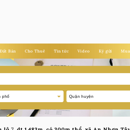
Đất Bán
Cho Thuê
Tin tức
Video
Ký gửi
Mua
 lộ 7, dt 1.483m, có 300m thổ, xã An Nhơn Tây