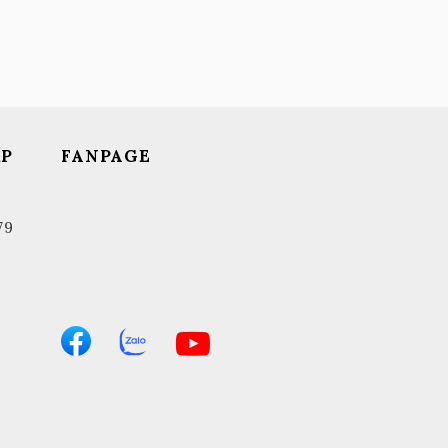
ẬP
FANPAGE
0
79