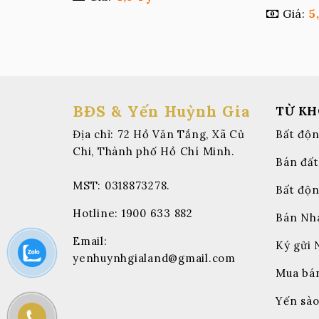
Giá:
5
BĐS & Yến Huỳnh Gia
TỪ K
Địa chỉ: 72 Hồ Văn Tắng, Xã Củ
Bất độn
Chi, Thành phố Hồ Chí Minh.
Bán đất
MST: 0318873278.
Bất độn
Hotline:
1900 633 882
Bán Nh
Email:
Ký gửi 
yenhuynhgialand@gmail.com
Mua bá
Yến sào