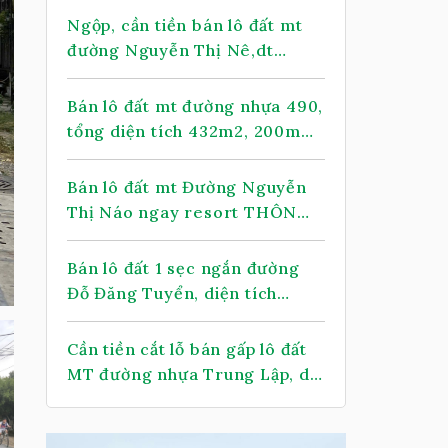
478m2, có 399m thổ cư, xã
Ngộp, cần tiền bán lô đất mt
Nhuận Đức (mới)
đường Nguyễn Thị Nê,dt
1.068m2, có 388m thổ cư, xã
Phú Hòa Đông.
Bán lô đất mt đường nhựa 490,
tổng diện tích 432m2, 200m
thổ cư, xã Nhuận Đức
Bán lô đất mt Đường Nguyễn
Thị Náo ngay resort THÔN
KINH ĐÔNG, dt 145m, full thổ,
xã Thái Mỹ.
Bán lô đất 1 sẹc ngắn đường
Đỗ Đăng Tuyển, diện tích
118m, full thổ cư, xã An Nhơn
Tây
Cần tiền cắt lỗ bán gấp lô đất
MT đường nhựa Trung Lập, dt
147m2, full thổ cư, xã Thái Mỹ.