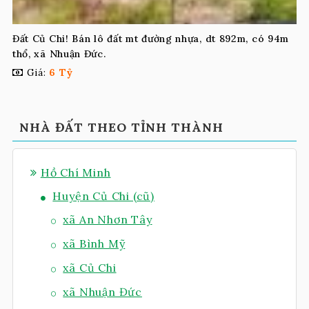
Đất Củ Chi! Bán lô đất mt đường nhựa, dt 892m, có 94m
thổ, xã Nhuận Đức.
Giá:
6 Tỷ
NHÀ ĐẤT THEO TỈNH THÀNH
Hồ Chí Minh
Huyện Củ Chi (cũ)
xã An Nhơn Tây
xã Bình Mỹ
xã Củ Chi
xã Nhuận Đức