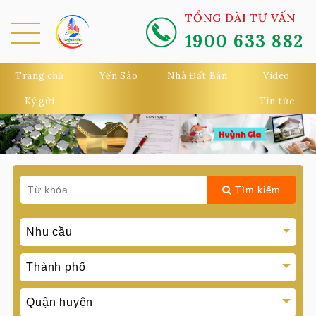
TỔNG ĐÀI TƯ VẤN
1900 633 882
MEN
U
Trang chủ
Yến Sào
Nhà Đất Bán
Video
Ký gửi
Tin tức
Tìm kiếm