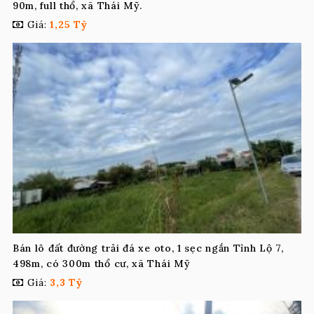
90m, full thổ, xã Thái Mỹ.
Giá:
1,25 Tỷ
Bán lô đất đường trải đá xe oto, 1 sẹc ngắn Tỉnh Lộ 7,
498m, có 300m thổ cư, xã Thái Mỹ
Giá:
3,3 Tỷ