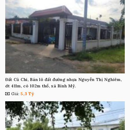
Đất Củ Chi, Bán lô đất đường nhựa Nguyễn Thị Nghiêm,
dt 411m, có 102m thổ, xã Bình Mỹ.
Giá:
5,3 Tỷ