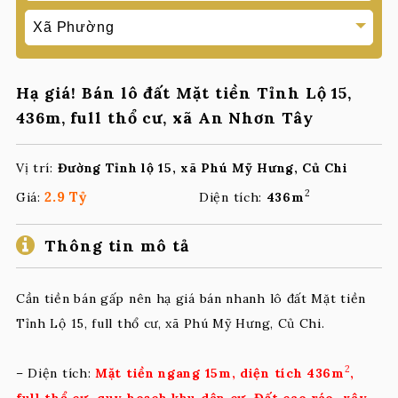
Hạ giá! Bán lô đất Mặt tiền Tỉnh Lộ 15,
436m, full thổ cư, xã An Nhơn Tây
Vị trí:
Đường Tỉnh lộ 15, xã Phú Mỹ Hưng, Củ Chi
2
2.9 Tỷ
Giá:
Diện tích:
436m
Thông tin mô tả
Cần tiền bán gấp nên hạ giá bán nhanh lô đất Mặt tiền
Tỉnh Lộ 15, full thổ cư, xã Phú Mỹ Hưng, Củ Chi.
2
– Diện tích:
Mặt tiền ngang 15m
, diện tích 436m
,
full thổ cư, quy hoạch khu dân cư,
Đ
ất cao ráo, xây