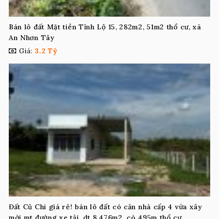
Bán lô đất Mặt tiền Tỉnh Lộ 15, 282m2, 51m2 thổ cư, xã
An Nhơn Tây
Giá:
3.2 Tỷ
Đất Củ Chi giá rẻ! bán lô đất có căn nhà cấp 4 vừa xây
mới mt đường xe tải, dt 8.476m2, có 495m thổ cư.