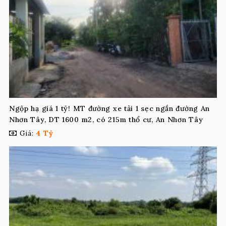
Ngộp hạ giá 1 tỷ! MT đường xe tải 1 sẹc ngắn đường An
Nhơn Tây, DT 1600 m2, có 215m thổ cư, An Nhơn Tây
Giá:
4 Tỷ