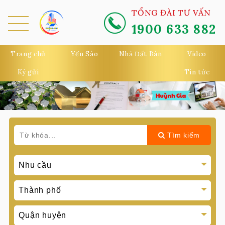
TỔNG ĐÀI TƯ VẤN
1900 633 882
MEN
U
Trang chủ
Yến Sào
Nhà Đất Bán
Video
Ký gửi
Tin tức
Tìm kiếm