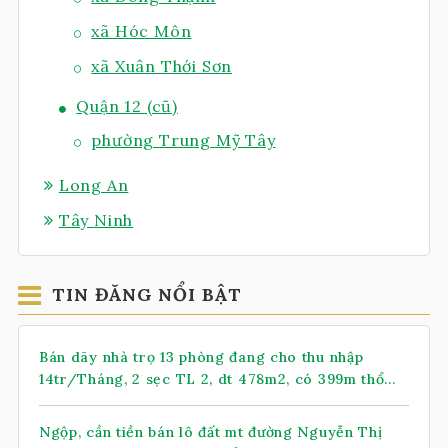
xã Hóc Môn
xã Xuân Thới Sơn
Quận 12 (cũ)
phường Trung Mỹ Tây
Long An
Tây Ninh
TIN ĐĂNG NỔI BẬT
Bán dãy nhà trọ 13 phòng đang cho thu nhập
14tr/Tháng, 2 sẹc TL 2, dt 478m2, có 399m thổ
cư, xã Nhuận Đức (mới)
Ngộp, cần tiền bán lô đất mt đường Nguyễn Thị