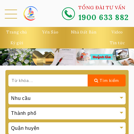
TỔNG ĐÀI TƯ VẤN
1900 633 882
MEN
U
Trang chủ
Yến Sào
Nhà Đất Bán
Video
Ký gửi
Tin tức
Tìm kiếm