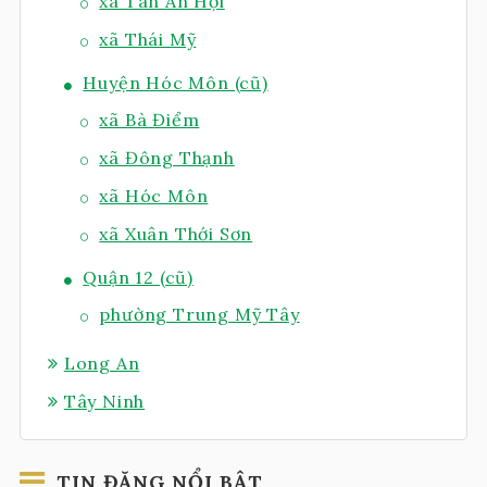
xã Tân An Hội
xã Thái Mỹ
Huyện Hóc Môn (cũ)
xã Bà Điểm
xã Đông Thạnh
xã Hóc Môn
xã Xuân Thới Sơn
Quận 12 (cũ)
phường Trung Mỹ Tây
Long An
Tây Ninh
TIN ĐĂNG NỔI BẬT