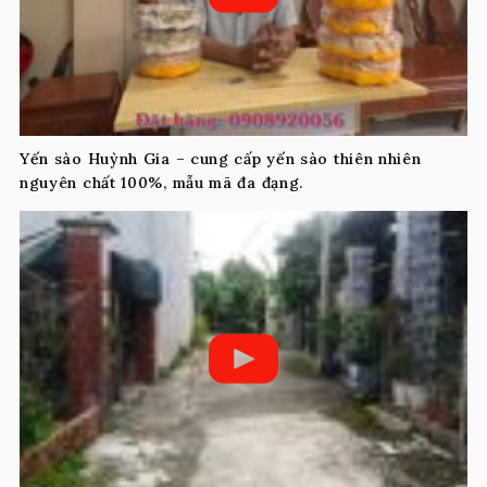
Yến sào Huỳnh Gia – cung cấp yến sào thiên nhiên
nguyên chất 100%, mẫu mã đa đạng.