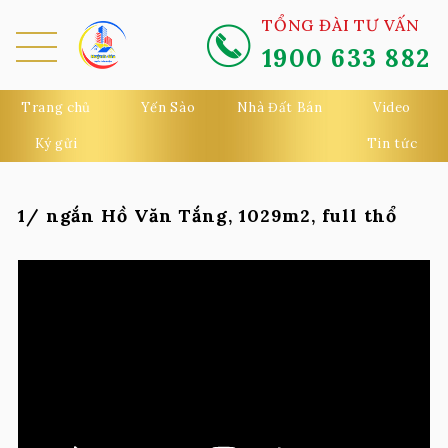
TỔNG ĐÀI TƯ VẤN
1900 633 882
MEN
U
Trang chủ
Yến Sào
Nhà Đất Bán
Video
Ký gửi
Tin tức
1/ ngắn Hồ Văn Tắng, 1029m2, full thổ