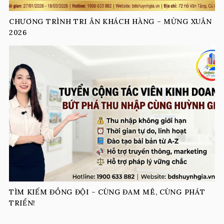
CHƯƠNG TRÌNH TRI ÂN KHÁCH HÀNG – MỪNG XUÂN
2026
TÌM KIẾM ĐỒNG ĐỘI – CÙNG ĐAM MÊ, CÙNG PHÁT
TRIỂN!