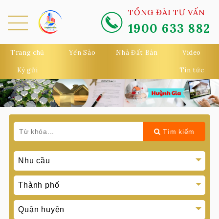
TỔNG ĐÀI TƯ VẤN
1900 633 882
MEN
U
Trang chủ
Yến Sào
Nhà Đất Bán
Video
Ký gửi
Tin tức
Tìm kiếm