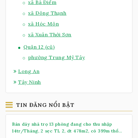
xã Bà Điểm
xã Đông Thạnh
xã Hóc Môn
xã Xuân Thới Sơn
Quận 12 (cũ)
phường Trung Mỹ Tây
Long An
Tây Ninh
TIN ĐĂNG NỔI BẬT
Bán dãy nhà trọ 13 phòng đang cho thu nhập
14tr/Tháng, 2 sẹc TL 2, dt 478m2, có 399m thổ
cư, xã Nhuận Đức (mới)