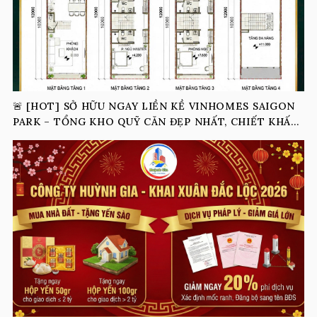
🚨 [HOT] SỞ HỮU NGAY LIỀN KỀ VINHOMES SAIGON
PARK – TỔNG KHO QUỸ CĂN ĐẸP NHẤT, CHIẾT KHẤU
KHỦNG ĐẾN 18% 🚨