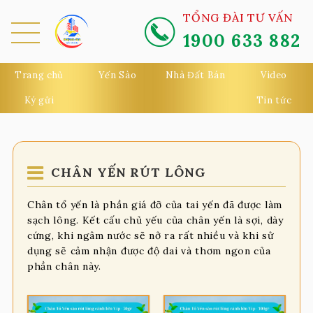
TỔNG ĐÀI TƯ VẤN
1900 633 882
MEN
U
Trang chủ
Yến Sào
Nhà Đất Bán
Video
Ký gửi
Tin tức
CHÂN YẾN RÚT LÔNG
Chân tổ yến là phần giá đỡ của tai yến đã được làm
sạch lông. Kết cấu chủ yếu của chân yến là sợi, dày
cứng, khi ngâm nước sẽ nở ra rất nhiều và khi sử
dụng sẽ cảm nhận được độ dai và thơm ngon của
phần chân này.