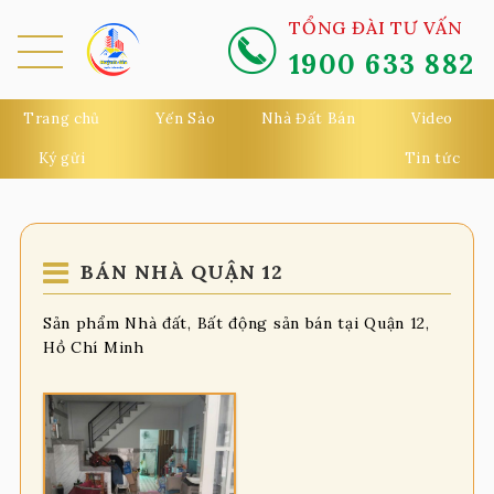
TỔNG ĐÀI TƯ VẤN
1900 633 882
MEN
U
Trang chủ
Yến Sào
Nhà Đất Bán
Video
Ký gửi
Tin tức
BÁN NHÀ QUẬN 12
Sản phẩm Nhà đất, Bất động sản bán tại Quận 12,
Hồ Chí Minh