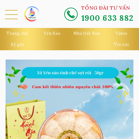
TỔNG ĐÀI TƯ VẤN
1900 633 882
MEN
U
Trang chủ
Yến Sào
Nhà Đất Bán
Video
Ký gửi
Tin tức