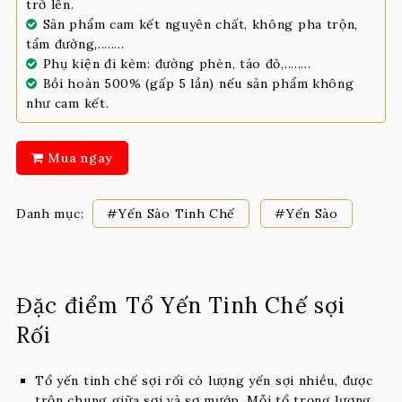
trở lên.
Sản phẩm cam kết nguyên chất, không pha trộn,
tẩm đường,........
Phụ kiện đi kèm: đường phèn, táo đỏ,........
Bồi hoàn 500% (gấp 5 lần) nếu sản phẩm không
như cam kết.
Mua ngay
Danh mục:
#Yến Sào Tinh Chế
#Yến Sào
Đặc điểm Tổ Yến Tinh Chế sợi
Rối
Tổ yến tinh chế sợi rối có lượng yến sợi nhiều, được
trộn chung giữa sợi và sơ mướp, Mỗi tổ trọng lượng