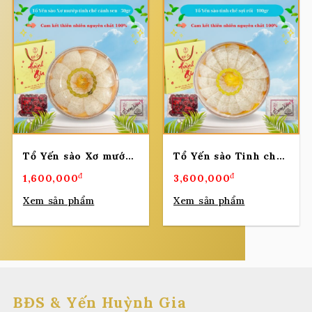
Tổ Yến sào Xơ mướp tinh chế cánh sen hộp 50gr
Tổ Yến sào Tinh chế Sợi Rối – 100gr
đ
đ
1,600,000
3,600,000
Xem sản phẩm
Xem sản phẩm
BĐS & Yến Huỳnh Gia