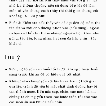
thủy, đậy nắp nồi lại. Khi thấy nước vừa sôi giảm lửa
nhỏ lại, thông thường nếu sử dụng bếp lửa để làm
món tổ yến chưng cách thủy thì thời gian chưng cất
khoảng 15 – 20 phút.
Bước 3: Kiểm tra nếu thấy yến đã đạt đến độ mềm thì
tắt lửa và mới cho đường phèn vào (nếu dùng), ngoài
ra bạn có thể cho thêm những nguyên liệu khác như
gừng, táo tàu, long nhãn, hạt sen đã hấp chín… tùy
khẩu vị.
Lưu ý
Sử dụng tổ yến vào buổi tối trước khi ngủ hoặc buổi
sáng trước khi ăn để có hiệu quả tốt nhất.
Không nên chưng yến với lửa to và trong thời gian
quá lâu, tránh để yến bị mất chất dinh dưỡng hay bị
tan thành nước. Nếu nấu súp, cháo, các món hầm,…
chúng ta chưng yến theo các bước trên rồi cho vào
các món ăn sau khi đã nấu chín.