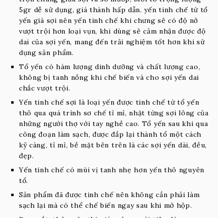
5gr dễ sử dụng, giá thành hấp dẫn. yến tinh chế từ tổ
yến già sợi nên yến tinh chế khi chưng sẽ có độ nở
vượt trội hơn loại vụn, khi dùng sẽ cảm nhận được độ
dai của sợi yến, mang đến trải nghiệm tốt hơn khi sử
dụng sản phẩm.
Tổ yến có hàm lượng dinh dưỡng và chất lượng cao,
không bị tanh nồng khi chế biến và cho sợi yến dai
chắc vượt trội.
Yến tinh chế sợi là loại yến được tinh chế từ tổ yến
thô qua quá trình sơ chế tỉ mỉ, nhặt từng sợi lông của
những người thợ với tay nghề cao. Tổ yến sau khi qua
công đoạn làm sạch, được đắp lại thành tổ một cách
kỹ càng, tỉ mỉ, bề mặt bên trên là các sợi yến dài, đều,
đẹp.
Yến tinh chế có mùi vị tanh nhẹ hơn yến thô nguyên
tổ.
Sản phẩm đã được tinh chế nên không cần phải làm
sạch lại mà có thể chế biến ngay sau khi mở hộp.